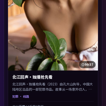
99:57
北江回声·独播抢先看
北江回声·独播抢先看（2023）由孔大山执导，中国大
陆地区出品的一部犯罪作品。故事从一场意外切入，人
物在道德与生存之间反复摇摆，叙事层层推进，情绪克
犯罪
· 线路
制而有力。主演阵容以生活化表演见长，对手戏火花四
溅。