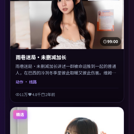
99:00
雨巷迷局·未删减加长
雨巷迷局·未删减加长讲述一群被命运推到一起的普通
人，在巴西的冷冽冬季里彼此取暖又彼此伤害。维姆·
文德斯以动作类型外壳探讨信任与背叛，映后讨论度颇
动作
· 线路
高。片尾留白开放解读，关于“选择”的主题余音绕
梁。
11万
4.8千
2年前
精选