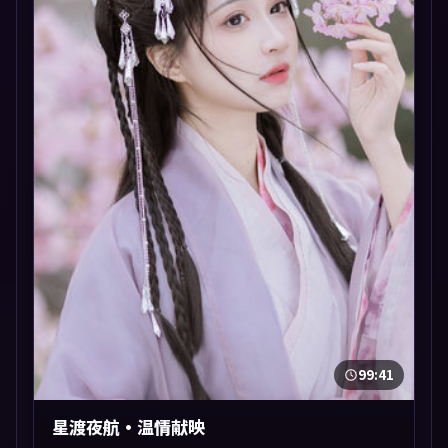
99:41
星渡夜航·温情献映