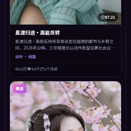
97:21
星渡归途·高能反转
星渡归途·高能反转将背景设定在越南的都市与乡野之
间，2026年公映。三宅唱擅长以动作类型包裹社会议
题，节奏张弛有度，留白处耐人寻味。剪辑利落，悬念
动作
· 线路
钩子分布均匀，适合一口气看完。
10万
4.6千
2个月前
精选