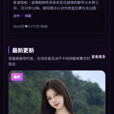
星渡夜航·温情献映将背景设定在越南的都市与乡野之
间，2019年公映。路阳擅长以动作类型包裹社会议题，
节奏张弛有度，留白处耐人寻味。剪辑利落，悬念钩子
动作
· 线路
分布均匀，适合一口气看完。
9.9万
4.7千
7年前
最新更新
查看更多
首播跟播零时差，在线观看亚洲不卡视频最新集实时
推送
最新