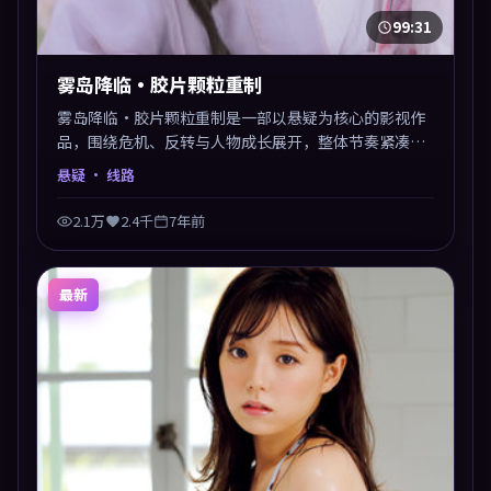
99:31
雾岛降临·胶片颗粒重制
雾岛降临·胶片颗粒重制是一部以悬疑为核心的影视作
品，围绕危机、反转与人物成长展开，整体节奏紧凑，
值得推荐观看。
悬疑
· 线路
2.1万
2.4千
7年前
最新