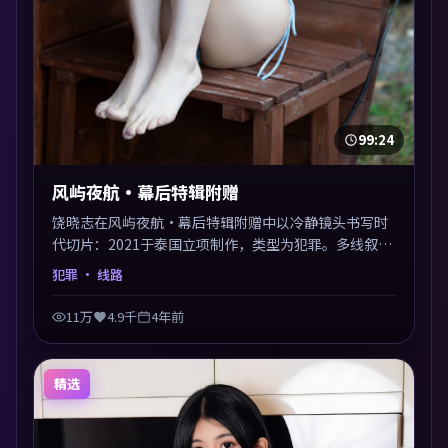
99:24
风屿夜航·幕后特辑附赠
饶晓志在风屿夜航·幕后特辑附赠中以冷静镜头书写时
代切片：2021于泰国立项制作，类型为犯罪。多线叙事
交汇于终局，真相与救赎并行，适合喜欢细读表演的影
犯罪
· 线路
迷。摄影与配乐高度统一，城市夜景与内心戏互为镜
像。
11万
4.9千
4年前
精选