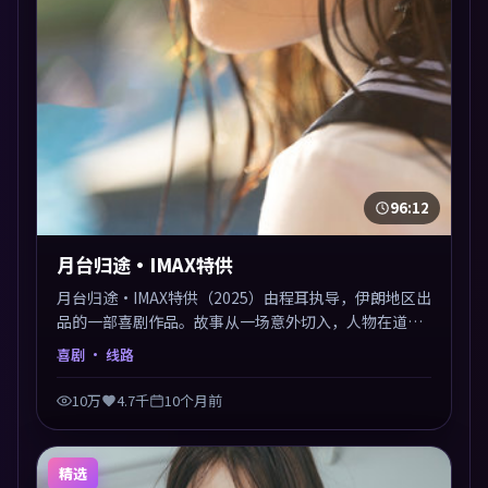
96:12
月台归途·IMAX特供
月台归途·IMAX特供（2025）由程耳执导，伊朗地区出
品的一部喜剧作品。故事从一场意外切入，人物在道德
与生存之间反复摇摆，叙事层层推进，情绪克制而有
喜剧
· 线路
力。主演阵容以生活化表演见长，对手戏火花四溅。
10万
4.7千
10个月前
精选