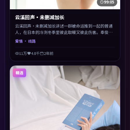
99:05
云溪回声·未删减加长
云溪回声·未删减加长讲述一群被命运推到一起的普通
人，在日本的冷冽冬季里彼此取暖又彼此伤害。奉俊昊
以爱情类型外壳探讨信任与背叛，映后讨论度颇高。片
爱情
· 线路
尾留白开放解读，关于“选择”的主题余音绕梁。
11万
4.8千
2年前
精选